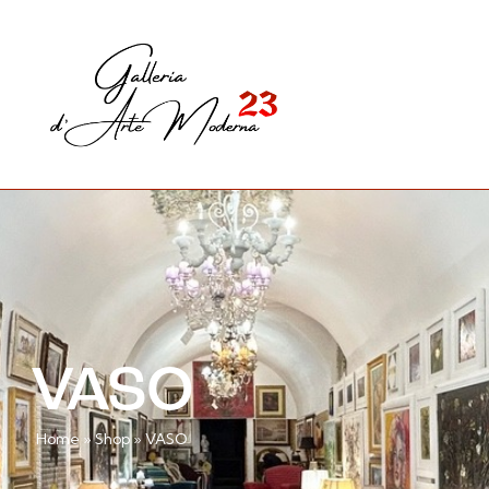
VASO
Home
»
Shop
»
VASO