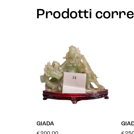
Prodotti corre
GIADA
GIA
€
200.00
€
250