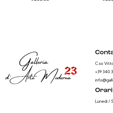
Conta
C.so Vitto
+39 340 3
info@galle
Orari
Lunedi / 