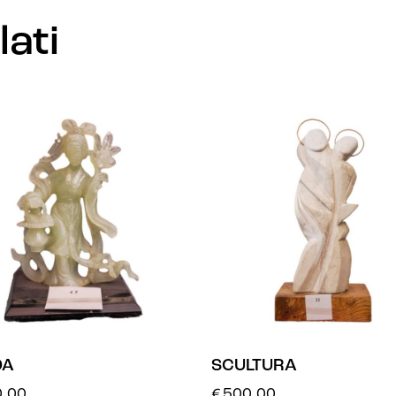
lati
DA
SCULTURA
.00
€
500.00