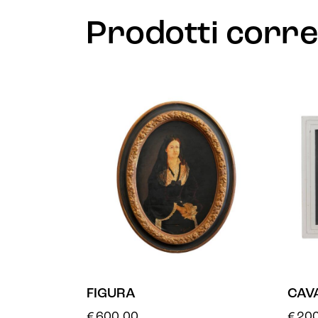
Prodotti corre
FIGURA
CAVA
€
600.00
€
200