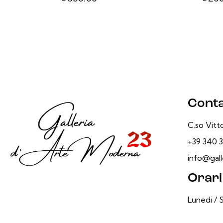
Conta
C.so Vitto
+39 340 3
info@galle
Orari
Lunedi / 