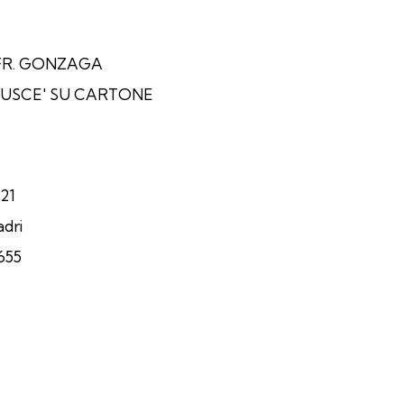
FR. GONZAGA
USCE' SU CARTONE
21
dri
655