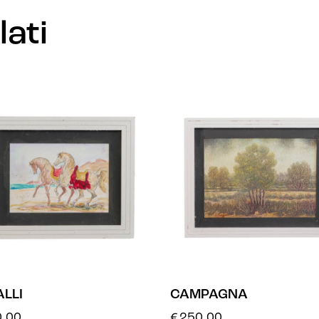
lati
LLI
CAMPAGNA
.00
€
250.00