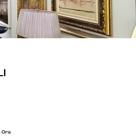
LI
 Ora