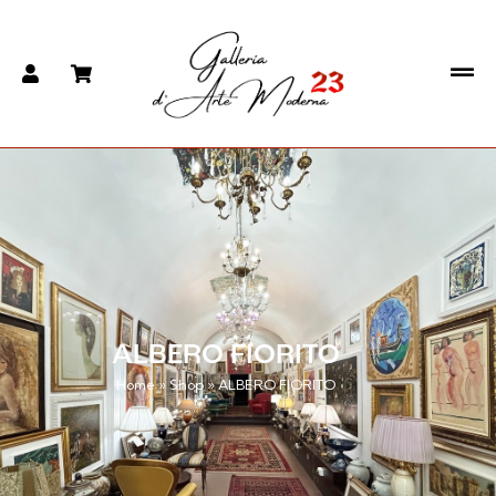
ALBERO FIORITO
Home
»
Shop
»
ALBERO FIORITO