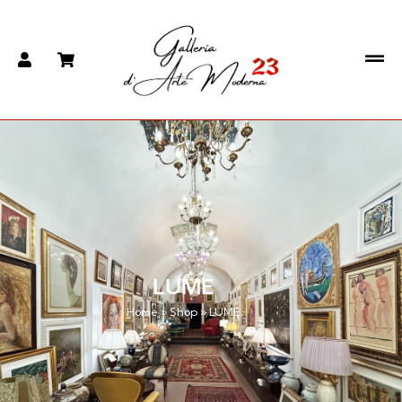
LUME
Home
»
Shop
»
LUME