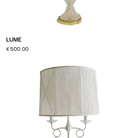
LUME
€
500.00