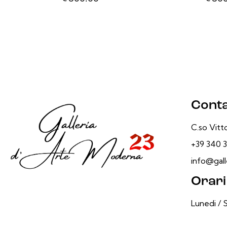
Conta
C.so Vitto
+39 340 3
info@galle
Orari
Lunedi / 