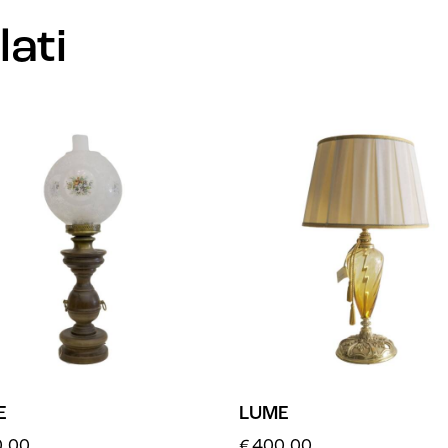
lati
E
LUME
.00
€
400.00