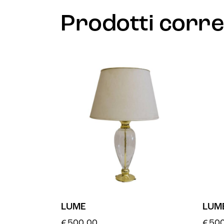
Prodotti corre
LUME
LUM
€
500.00
€
500