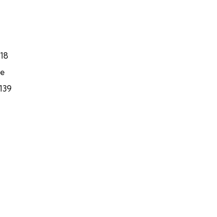
18
ce
139