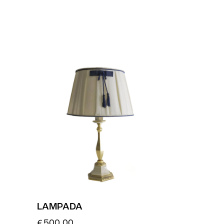
LAMPADA
€
500.00