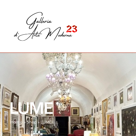
LUME
Home
»
Shop
»
LUME