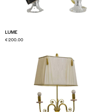
LUME
€
200.00